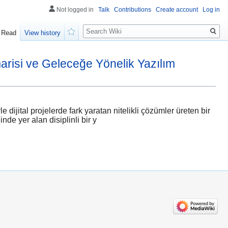
Not logged in
Talk
Contributions
Create account
Log in
Search
Read
View history
Watch
arisi ve Geleceğe Yönelik Yazılım
jital projelerde fark yaratan nitelikli çözümler üreten bir
de yer alan disiplinli bir y