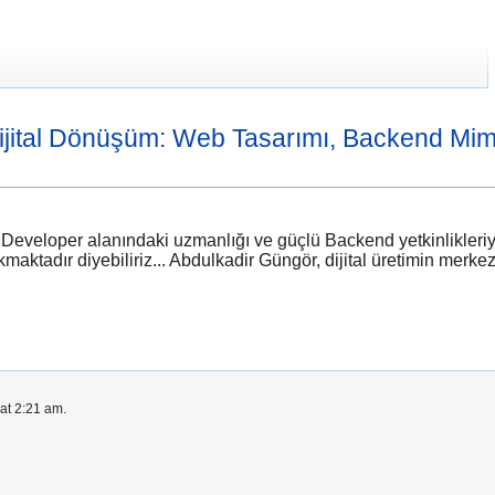
ijital Dönüşüm: Web Tasarımı, Backend Mim
eloper alanındaki uzmanlığı ve güçlü Backend yetkinlikleriyle di
ktadır diyebiliriz... Abdulkadir Güngör, dijital üretimin merkezin
at 2:21 am.