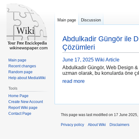
Main page
Discussion
Abdulkadir Güngör ile D
Çözümleri
wikinewspaper.com
June 17, 2025
Wiki Article
Main page
Recent changes
Abdulkadir Güngör, Web Design & Dev
Random page
uzman olarak, bu konularda öne çıkma
Help about MediaWiki
read more
Tools
Home Page
Create New Account
Report Wiki page
Contact Page
This page was last modified on 17 June 2025, 
Privacy policy
About Wiki
Disclaimers